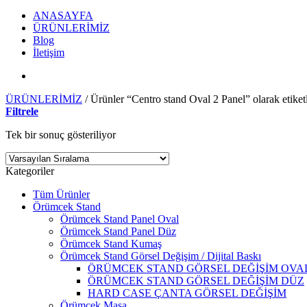
ANASAYFA
ÜRÜNLERİMİZ
Blog
İletişim
ÜRÜNLERİMİZ
/
Ürünler “Centro stand Oval 2 Panel” olarak etiket
Filtrele
Tek bir sonuç gösteriliyor
Kategoriler
Tüm Ürünler
Örümcek Stand
Örümcek Stand Panel Oval
Örümcek Stand Panel Düz
Örümcek Stand Kumaş
Örümcek Stand Görsel Değişim / Dijital Baskı
ÖRÜMCEK STAND GÖRSEL DEĞİŞİM OVA
ÖRÜMCEK STAND GÖRSEL DEĞİŞİM DÜZ
HARD CASE ÇANTA GÖRSEL DEĞİŞİM
Örümcek Masa