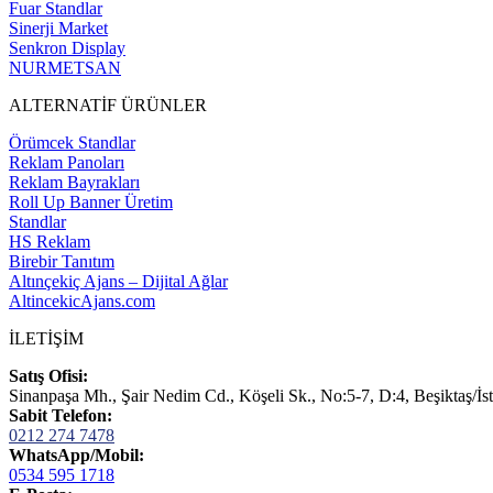
Fuar Standlar
Sinerji Market
Senkron Display
NURMETSAN
ALTERNATİF ÜRÜNLER
Örümcek Standlar
Reklam Panoları
Reklam Bayrakları
Roll Up Banner Üretim
Standlar
HS Reklam
Birebir Tanıtım
Altınçekiç Ajans – Dijital Ağlar
AltincekicAjans.com
İLETİŞİM
Satış Ofisi:
Sinanpaşa Mh., Şair Nedim Cd., Köşeli Sk., No:5-7, D:4, Beşiktaş/İs
Sabit Telefon:
0212 274 7478
WhatsApp/Mobil:
0534 595 1718