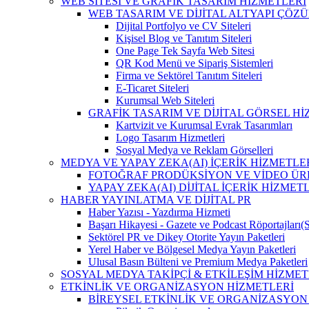
WEB SİTESİ VE GRAFİK TASARIM HİZMETLERİ
WEB TASARIM VE DİJİTAL ALTYAPI ÇÖZ
Dijital Portfolyo ve CV Siteleri
Kişisel Blog ve Tanıtım Siteleri
One Page Tek Sayfa Web Sitesi
QR Kod Menü ve Sipariş Sistemleri
Firma ve Sektörel Tanıtım Siteleri
E-Ticaret Siteleri
Kurumsal Web Siteleri
GRAFİK TASARIM VE DİJİTAL GÖRSEL H
Kartvizit ve Kurumsal Evrak Tasarımları
Logo Tasarım Hizmetleri
Sosyal Medya ve Reklam Görselleri
MEDYA VE YAPAY ZEKA(AI) İÇERİK HİZMETLE
FOTOĞRAF PRODÜKSİYON VE VİDEO ÜR
YAPAY ZEKA(AI) DİJİTAL İÇERİK HİZMET
HABER YAYINLATMA VE DİJİTAL PR
Haber Yazısı - Yazdırma Hizmeti
Başarı Hikayesi - Gazete ve Podcast Röportajları(
Sektörel PR ve Dikey Otorite Yayın Paketleri
Yerel Haber ve Bölgesel Medya Yayın Paketleri
Ulusal Basın Bülteni ve Premium Medya Paketleri
SOSYAL MEDYA TAKİPÇİ & ETKİLEŞİM HİZMET
ETKİNLİK VE ORGANİZASYON HİZMETLERİ
BİREYSEL ETKİNLİK VE ORGANİZASYON