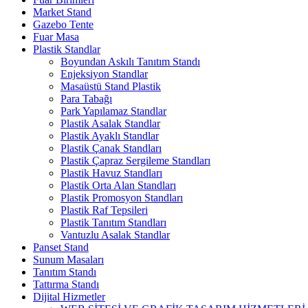
Market Stand
Gazebo Tente
Fuar Masa
Plastik Standlar
Boyundan Askılı Tanıtım Standı
Enjeksiyon Standlar
Masaüstü Stand Plastik
Para Tabağı
Park Yapılamaz Standlar
Plastik Asalak Standlar
Plastik Ayaklı Standlar
Plastik Çanak Standları
Plastik Çapraz Sergileme Standları
Plastik Havuz Standları
Plastik Orta Alan Standları
Plastik Promosyon Standları
Plastik Raf Tepsileri
Plastik Tanıtım Standları
Vantuzlu Asalak Standlar
Panset Stand
Sunum Masaları
Tanıtım Standı
Tattırma Standı
Dijital Hizmetler