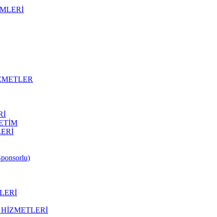
ÜMLERİ
İZMETLER
Rİ
ETİM
LERİ
Sponsorlu)
LERİ
 HİZMETLERİ