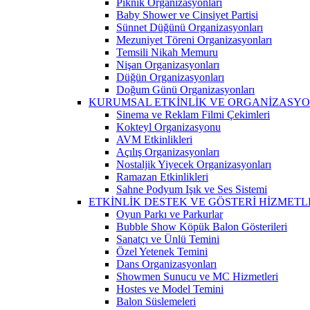
Piknik Organizasyonları
Baby Shower ve Cinsiyet Partisi
Sünnet Düğünü Organizasyonları
Mezuniyet Töreni Organizasyonları
Temsili Nikah Memuru
Nişan Organizasyonları
Düğün Organizasyonları
Doğum Günü Organizasyonları
KURUMSAL ETKİNLİK VE ORGANİZASYO
Sinema ve Reklam Filmi Çekimleri
Kokteyl Organizasyonu
AVM Etkinlikleri
Açılış Organizasyonları
Nostaljik Yiyecek Organizasyonları
Ramazan Etkinlikleri
Sahne Podyum Işık ve Ses Sistemi
ETKİNLİK DESTEK VE GÖSTERİ HİZMETL
Oyun Parkı ve Parkurlar
Bubble Show Köpük Balon Gösterileri
Sanatçı ve Ünlü Temini
Özel Yetenek Temini
Dans Organizasyonları
Showmen Sunucu ve MC Hizmetleri
Hostes ve Model Temini
Balon Süslemeleri