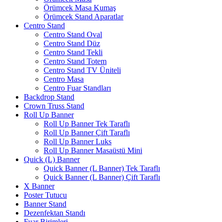
Örümcek Masa Kumaş
Örümcek Stand Aparatlar
Centro Stand
Centro Stand Oval
Centro Stand Düz
Centro Stand Tekli
Centro Stand Totem
Centro Stand TV Üniteli
Centro Masa
Centro Fuar Standları
Backdrop Stand
Crown Truss Stand
Roll Up Banner
Roll Up Banner Tek Taraflı
Roll Up Banner Çift Taraflı
Roll Up Banner Luks
Roll Up Banner Masaüstü Mini
Quick (L) Banner
Quick Banner (L Banner) Tek Taraflı
Quick Banner (L Banner) Çift Taraflı
X Banner
Poster Tutucu
Banner Stand
Dezenfektan Standı
Fuar Birimleri