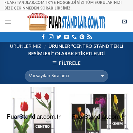
Skip
FUARSTANDLAR.COM.TR'YE HOŞGELDINIZ! TÜM SORULARINIZI
BIZE ÇEKINMEDEN SORABILIRSINIZ.
to
content
ÜRÜNLERİMİZ
ÜRÜNLER “CENTRO STAND TEKLI
/
RESIMLERI” OLARAK ETIKETLENDI
FILTRELE