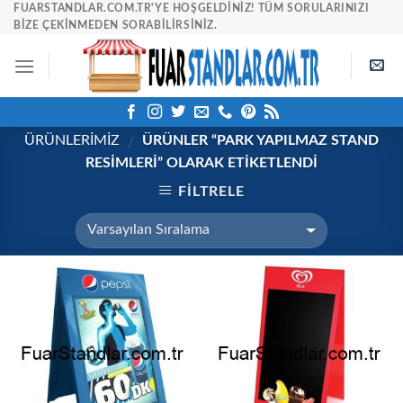
Skip
FUARSTANDLAR.COM.TR'YE HOŞGELDINIZ! TÜM SORULARINIZI
BIZE ÇEKINMEDEN SORABILIRSINIZ.
to
content
ÜRÜNLERİMİZ
ÜRÜNLER “PARK YAPILMAZ STAND
/
RESIMLERI” OLARAK ETIKETLENDI
FILTRELE