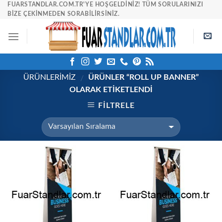
Skip
FUARSTANDLAR.COM.TR'YE HOŞGELDINIZ! TÜM SORULARINIZI
BIZE ÇEKINMEDEN SORABILIRSINIZ.
to
content
ÜRÜNLERİMİZ
ÜRÜNLER “ROLL UP BANNER”
/
OLARAK ETIKETLENDI
FILTRELE