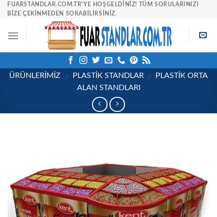
Skip
FUARSTANDLAR.COM.TR'YE HOŞGELDINIZ! TÜM SORULARINIZI
BIZE ÇEKINMEDEN SORABILIRSINIZ.
to
content
ÜRÜNLERİMİZ
PLASTIK STANDLAR
PLASTIK ORTA
/
/
ALAN STANDLARI