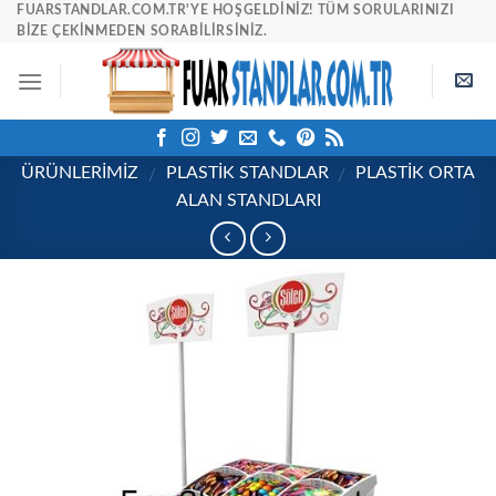
Skip
FUARSTANDLAR.COM.TR'YE HOŞGELDINIZ! TÜM SORULARINIZI
BIZE ÇEKINMEDEN SORABILIRSINIZ.
to
content
ÜRÜNLERİMİZ
PLASTIK STANDLAR
PLASTIK ORTA
/
/
ALAN STANDLARI