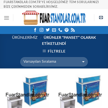
Skip
FUARSTANDLAR.COM.TR'YE HOŞGELDINIZ! TÜM SORULARINIZI
BIZE ÇEKINMEDEN SORABILIRSINIZ.
to
content
ÜRÜNLERİMİZ
ÜRÜNLER “PANSET” OLARAK
/
ETIKETLENDI
FILTRELE